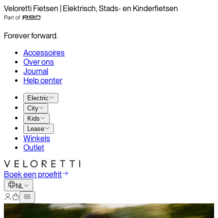
Veloretti Fietsen | Elektrisch, Stads- en Kinderfietsen
Forever forward.
Accessoires
Over ons
Journal
Help center
Electric
City
Kids
Lease
Winkels
Outlet
Boek een proefrit
NL