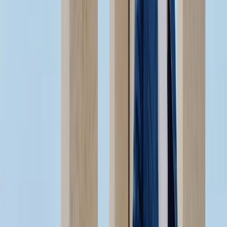
Junior
Gemiddelde leeftijd
5 - 8 jaar
Rijder lengte
118 - 138 cm
Binnenbeenlengte
Vanaf 52 cm
Zo meet je
Headgear
Kinderen
Maat XS
Hoofdomtrek
47 - 51 cm
Zo meet je
Maat S