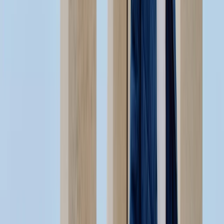
Hoofdomtrek
50 - 54 cm
Zo meet je
Volwassenen
Maat S
Hoofdomtrek
51 - 55 cm
Zo meet je
Maat M/L
Hoofdomtrek
55 - 59 cm
Zo meet je
Onze collectie
Electric
City
Kids
Accessories
Verzekering
Outlet