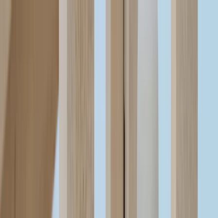
Veloretti Fietsen | Elektrisch, Stads- en Kinderfietsen
Forever forward.
Accessoires
Over ons
Journal
Help center
Electric
City
Kids
Lease
Winkels
Outlet
Boek een proefrit
NL