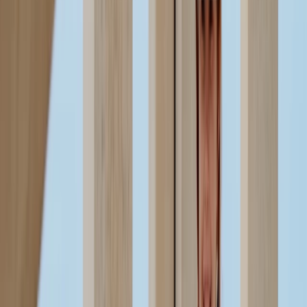
Electric Ace Two
Frame
58 cm
Rijder lengte
173 - 200 cm
Binnenbeenlengte
78 - 90 cm
Zo meet je
Stadsfietsen
City bike met lage instap
Small
Frame
52 cm
Rijder lengte
164 - 184 cm
Binnenbeenlengte
74 - 78 cm