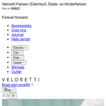
Veloretti Fietsen | Elektrisch, Stads- en Kinderfietsen
Forever forward.
Accessoires
Over ons
Journal
Help center
Electric
City
Kids
Lease
Winkels
Outlet
Boek een proefrit
NL