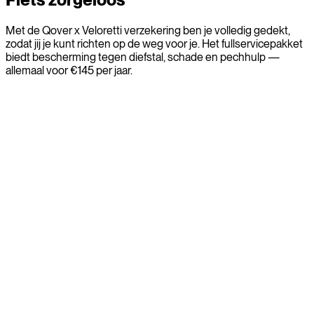
Met de Qover x Veloretti verzekering ben je volledig gedekt,
zodat jij je kunt richten op de weg voor je. Het fullservicepakket
biedt bescherming tegen diefstal, schade en pechhulp —
allemaal voor €145 per jaar.
Diefstalverzekering
Je bent gedekt tegen diefstal, zodat je nooit zonder
bescherming zit.
Schadeverzekering
Verzekerd tegen schade door ongelukken, vandalisme en