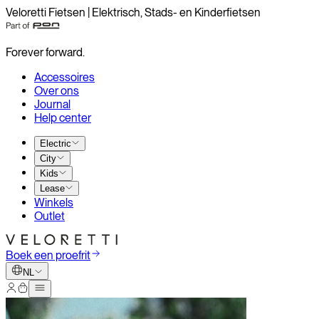
Veloretti Fietsen | Elektrisch, Stads- en Kinderfietsen
Forever forward.
Accessoires
Over ons
Journal
Help center
Electric
City
Kids
Lease
Winkels
Outlet
Boek een proefrit
NL