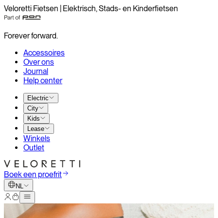
Veloretti Fietsen | Elektrisch, Stads- en Kinderfietsen
Forever forward.
Accessoires
Over ons
Journal
Help center
Electric
City
Kids
Lease
Winkels
Outlet
Boek een proefrit
NL