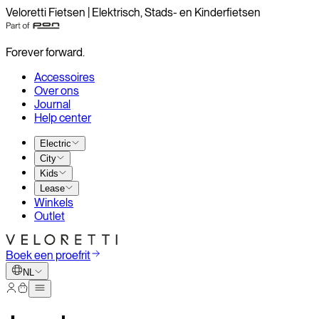
Veloretti Fietsen | Elektrisch, Stads- en Kinderfietsen
Forever forward.
Accessoires
Over ons
Journal
Help center
Electric
City
Kids
Lease
Winkels
Outlet
Boek een proefrit
NL