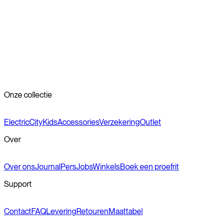
Onze collectie
Electric
City
Kids
Accessories
Verzekering
Outlet
Over
Over ons
Journal
Pers
Jobs
Winkels
Boek een proefrit
Support
Contact
FAQ
Levering
Retouren
Maattabel