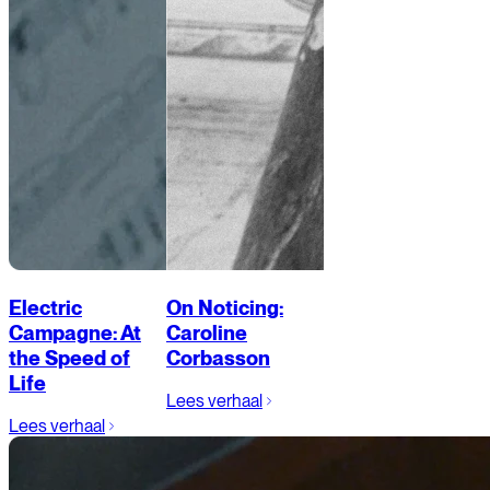
Electric
On Noticing:
Campagne: At
Caroline
the Speed of
Corbasson
Life
Lees verhaal
Lees verhaal