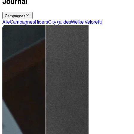
Journal
Campagnes
Alle
Campagnes
Riders
City guides
Welke Veloretti