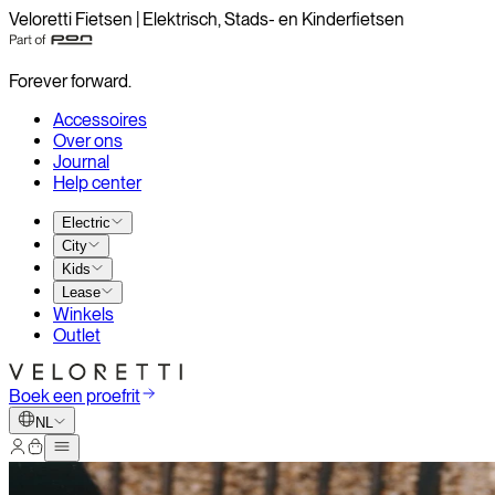
Veloretti Fietsen | Elektrisch, Stads- en Kinderfietsen
Forever forward.
Accessoires
Over ons
Journal
Help center
Electric
City
Kids
Lease
Winkels
Outlet
Boek een proefrit
NL