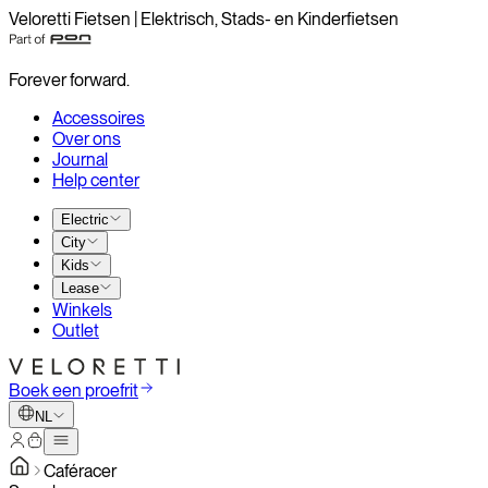
Veloretti Fietsen | Elektrisch, Stads- en Kinderfietsen
Forever forward.
Accessoires
Over ons
Journal
Help center
Electric
City
Kids
Lease
Winkels
Outlet
Boek een proefrit
NL
Caféracer