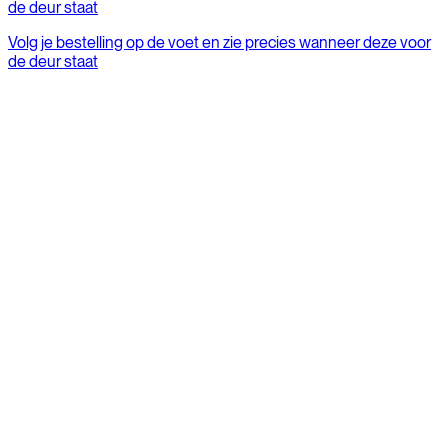
de deur staat
Volg je bestelling op de voet en zie precies wanneer deze voor
de deur staat
Meest gestelde vragen
Alle FAQs
Specificaties van de Caféracer en accessoires
Wat zijn de levertijden?
Hoe en wanneer moet ik mijn fiets laten controleren?
Verkopen jullie reserveonderdelen?