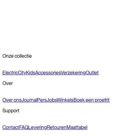
ook worden gedaan bij een professionele fietsenmaker.
Bandenspanning
De juiste bandenspanning zorgt voor optimale prestaties en
rijcomfort. We adviseren een bandenspanning tussen de 3 en 4
bar.
Onze collectie
Electric
City
Kids
Accessories
Verzekering
Outlet
Over
Over ons
Journal
Pers
Jobs
Winkels
Boek een proefrit
Support
Contact
FAQ
Levering
Retouren
Maattabel