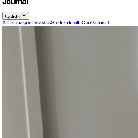
Journal
Cyclistes
All
Campaigns
Cyclistes
Guides de ville
Quel Veloretti