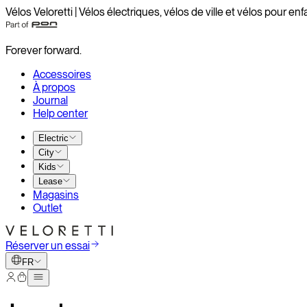
Vélos Veloretti | Vélos électriques, vélos de ville et vélos pour enf
Forever forward.
Accessoires
À propos
Journal
Help center
Electric
City
Kids
Lease
Magasins
Outlet
Réserver un essai
FR