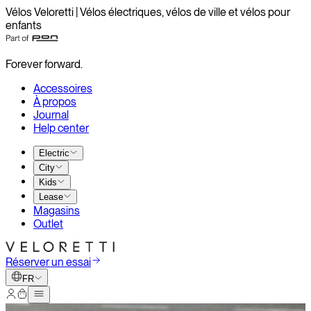
Vélos Veloretti | Vélos électriques, vélos de ville et vélos pour
enfants
Forever forward.
Accessoires
À propos
Journal
Help center
Electric
City
Kids
Lease
Magasins
Outlet
Réserver un essai
FR