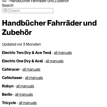
Handbücher Fahrräder und Zubehör
Search
Handbücher Fahrräder und
Zubehör
Updated
vor 3 Monaten
Electric Two (Ivy & Ace Two)
-
all manuals
Electric One (Ivy & Ace)
-
all manuals
Caféracer
-
all manuals
Caféchaser
-
all manuals
Robyn
-
all manuals
Berlin
-
all manuals
Tricycle
-
all manuals