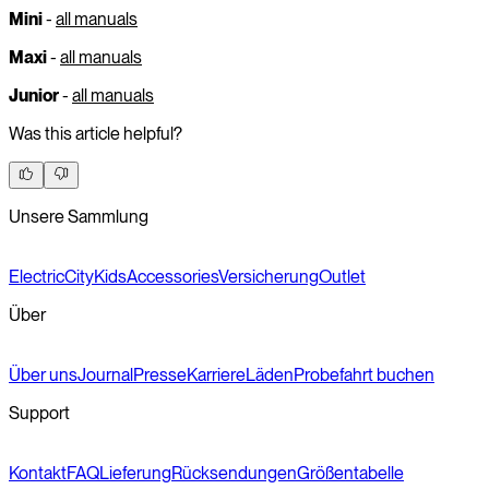
Mini
-
all manuals
Maxi
-
all manuals
Junior
-
all manuals
Was this article helpful?
Unsere Sammlung
Electric
City
Kids
Accessories
Versicherung
Outlet
Über
Über uns
Journal
Presse
Karriere
Läden
Probefahrt buchen
Support
Kontakt
FAQ
Lieferung
Rücksendungen
Größentabelle