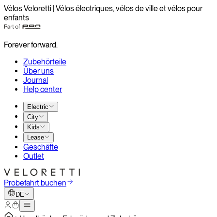
Vélos Veloretti | Vélos électriques, vélos de ville et vélos pour
enfants
Forever forward.
Zubehörteile
Über uns
Journal
Help center
Electric
City
Kids
Lease
Geschäfte
Outlet
Probefahrt buchen
DE