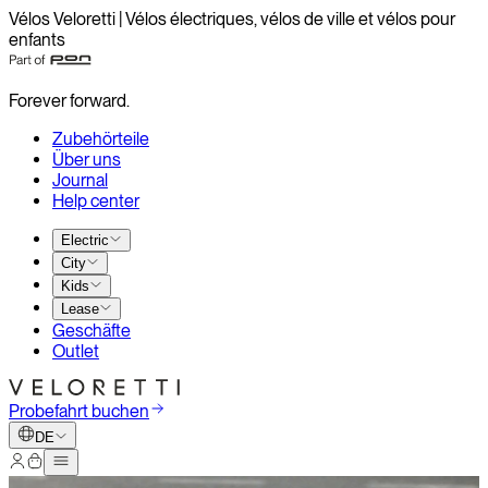
Vélos Veloretti | Vélos électriques, vélos de ville et vélos pour
enfants
Forever forward.
Zubehörteile
Über uns
Journal
Help center
Electric
City
Kids
Lease
Geschäfte
Outlet
Probefahrt buchen
DE