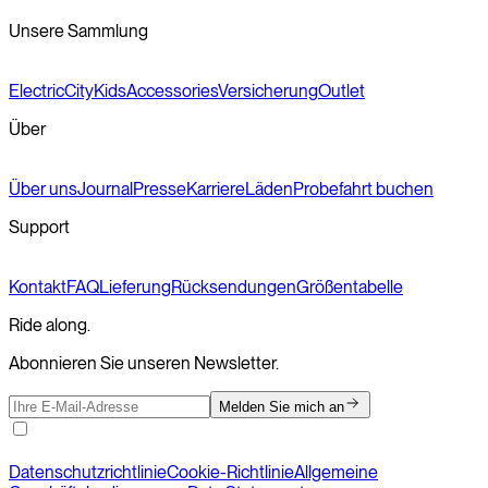
Unsere Sammlung
Electric
City
Kids
Accessories
Versicherung
Outlet
Über
Über uns
Journal
Presse
Karriere
Läden
Probefahrt buchen
Support
Kontakt
FAQ
Lieferung
Rücksendungen
Größentabelle
Ride along.
Abonnieren Sie unseren Newsletter.
Melden Sie mich an
Datenschutzrichtlinie
Cookie-Richtlinie
Allgemeine