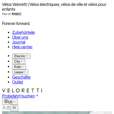
Vélos Veloretti | Vélos électriques, vélos de ville et vélos pour
enfants
Forever forward.
Zubehörteile
Über uns
Journal
Help center
Electric
City
Kids
Lease
Geschäfte
Outlet
Probefahrt buchen
DE