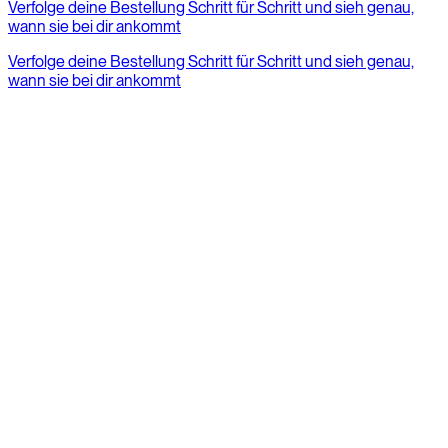
Verfolge deine Bestellung Schritt für Schritt und sieh genau,
wann sie bei dir ankommt
Verfolge deine Bestellung Schritt für Schritt und sieh genau,
wann sie bei dir ankommt
Häufig gestellte Fragen
Alle FAQs
Spezifikationen des Caféracer und Zubehörs
Wie lange dauern die Lieferzeiten?
Wann und wie sollte ich mein Fahrrad warten lassen?
Verkauft ihr Ersatzteile?