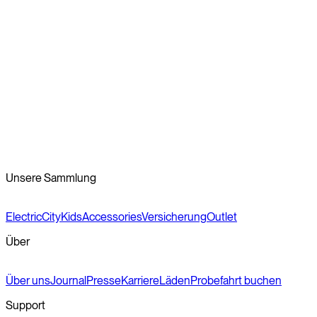
Wische die Kette mit einem Tuch und einem geeigneten
Reinigungsmittel ab und trage anschließend ein
fahrradspezifisches Schmiermittel auf. Alternativ kann dies
auch in einer Fachwerkstatt erledigt werden.
Reifendruck
Der richtige Reifendruck ist entscheidend für eine optimale
Performance. Wir empfehlen einen Reifendruck zwischen 3
und 4 bar.
Unsere Sammlung
Electric
City
Kids
Accessories
Versicherung
Outlet
Über
Über uns
Journal
Presse
Karriere
Läden
Probefahrt buchen
Support