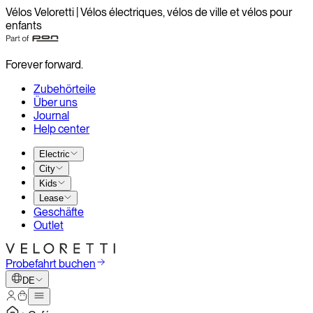
Vélos Veloretti | Vélos électriques, vélos de ville et vélos pour
enfants
Forever forward.
Zubehörteile
Über uns
Journal
Help center
Electric
City
Kids
Lease
Geschäfte
Outlet
Probefahrt buchen
DE