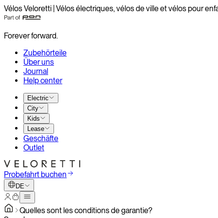
Vélos Veloretti | Vélos électriques, vélos de ville et vélos pour enf
Forever forward.
Zubehörteile
Über uns
Journal
Help center
Electric
City
Kids
Lease
Geschäfte
Outlet
Probefahrt buchen
DE
Quelles sont les conditions de garantie?