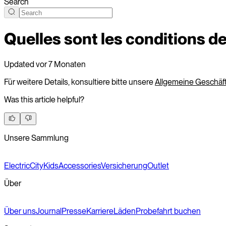
Search
Quelles sont les conditions d
Updated
vor 7 Monaten
Für weitere Details, konsultiere bitte unsere
Allgemeine Geschä
Was this article helpful?
Unsere Sammlung
Electric
City
Kids
Accessories
Versicherung
Outlet
Über
Über uns
Journal
Presse
Karriere
Läden
Probefahrt buchen