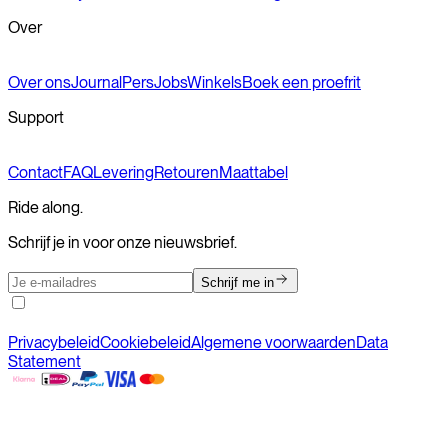
Over
Over ons
Journal
Pers
Jobs
Winkels
Boek een proefrit
Support
Contact
FAQ
Levering
Retouren
Maattabel
Ride along.
Schrijf je in voor onze nieuwsbrief.
Schrijf me in
Privacybeleid
Cookiebeleid
Algemene voorwaarden
Data
Statement