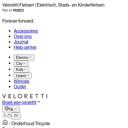
Veloretti Fietsen | Elektrisch, Stads- en Kinderfietsen
Forever forward.
Accessoires
Over ons
Journal
Help center
Electric
City
Kids
Lease
Winkels
Outlet
Boek een proefrit
NL
Onderhoud Tricycle