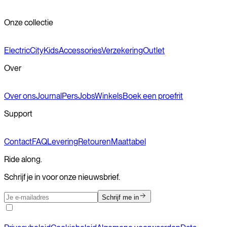
rijcomfort. We adviseren een bandenspanning tussen de 3 en 4
bar.
Onze collectie
Electric
City
Kids
Accessories
Verzekering
Outlet
Over
Over ons
Journal
Pers
Jobs
Winkels
Boek een proefrit
Support
Contact
FAQ
Levering
Retouren
Maattabel
Ride along.
Schrijf je in voor onze nieuwsbrief.
Schrijf me in