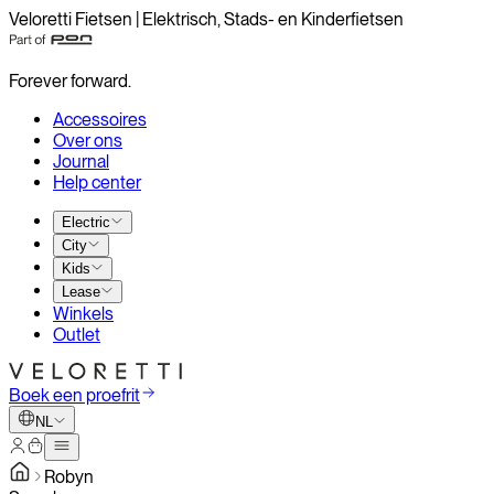
Veloretti Fietsen | Elektrisch, Stads- en Kinderfietsen
Forever forward.
Accessoires
Over ons
Journal
Help center
Electric
City
Kids
Lease
Winkels
Outlet
Boek een proefrit
NL
Robyn