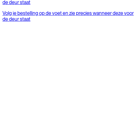
de deur staat
Volg je bestelling op de voet en zie precies wanneer deze voor
de deur staat
Meest gestelde vragen
Alle FAQs
Wat zijn de levertijden?
Handleidingen Robyn en accessoires
Verkopen jullie reserveonderdelen?
Hoe en wanneer moet ik mijn fiets laten controleren?
Wat is het garantiebeleid?