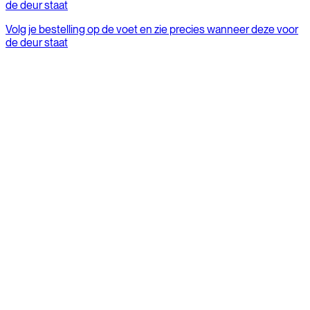
de deur staat
Volg je bestelling op de voet en zie precies wanneer deze voor
de deur staat
Meest gestelde vragen
Alle FAQs
Wat zijn de levertijden?
Verkopen jullie reserveonderdelen?
Hoe en wanneer moet ik mijn fiets laten controleren?
Wat is het garantiebeleid?
Handleidingen Caféchaser and
accessoires