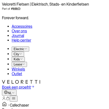
Veloretti Fietsen | Elektrisch, Stads- en Kinderfietsen
Forever forward.
Accessoires
Over ons
Journal
Help center
Electric
City
Kids
Lease
Winkels
Outlet
Boek een proefrit
NL
Cafechaser