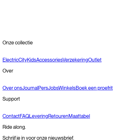
Bandenspanning
De juiste bandenspanning zorgt voor optimale prestaties en
rijcomfort. We adviseren een bandenspanning tussen de 3 en 4
bar.
Onze collectie
Electric
City
Kids
Accessories
Verzekering
Outlet
Over
Over ons
Journal
Pers
Jobs
Winkels
Boek een proefrit
Support
Contact
FAQ
Levering
Retouren
Maattabel
Ride along.
Schrijf je in voor onze nieuwsbrief.