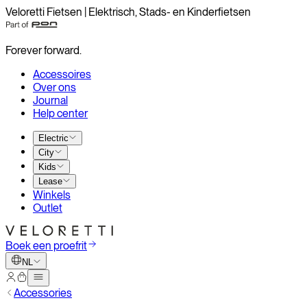
Veloretti Fietsen | Elektrisch, Stads- en Kinderfietsen
Forever forward.
Accessoires
Over ons
Journal
Help center
Electric
City
Kids
Lease
Winkels
Outlet
Boek een proefrit
NL
Accessories