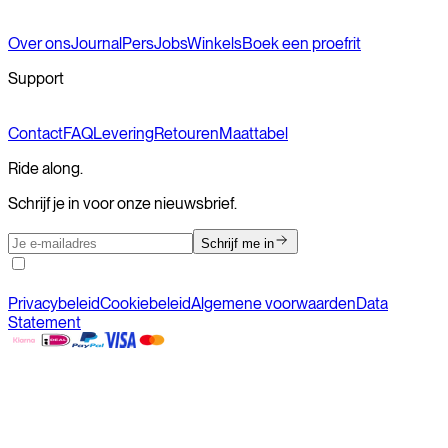
Over ons
Journal
Pers
Jobs
Winkels
Boek een proefrit
Support
Contact
FAQ
Levering
Retouren
Maattabel
Ride along.
Schrijf je in voor onze nieuwsbrief.
Schrijf me in
Privacybeleid
Cookiebeleid
Algemene voorwaarden
Data
Statement