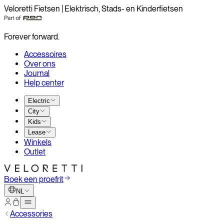
Veloretti Fietsen | Elektrisch, Stads- en Kinderfietsen
Forever forward.
Accessoires
Over ons
Journal
Help center
Electric
City
Kids
Lease
Winkels
Outlet
Boek een proefrit
NL
Accessories