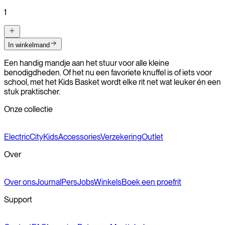
1
In winkelmand
Een handig mandje aan het stuur voor alle kleine
benodigdheden. Of het nu een favoriete knuffel is of iets voor
school, met het Kids Basket wordt elke rit net wat leuker én een
stuk praktischer.
Onze collectie
Electric
City
Kids
Accessories
Verzekering
Outlet
Over
Over ons
Journal
Pers
Jobs
Winkels
Boek een proefrit
Support