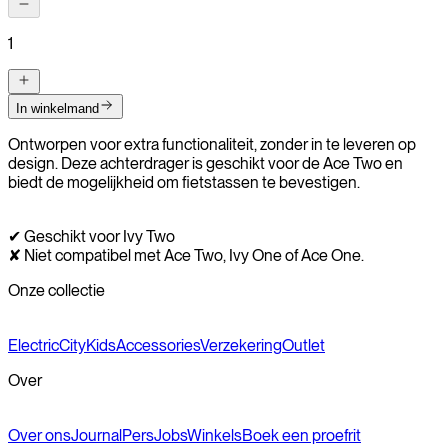
1
In winkelmand
Ontworpen voor extra functionaliteit, zonder in te leveren op
design. Deze achterdrager is geschikt voor de Ace Two en
biedt de mogelijkheid om fietstassen te bevestigen.
✔ Geschikt voor Ivy Two
✘ Niet compatibel met Ace Two, Ivy One of Ace One.
Onze collectie
Electric
City
Kids
Accessories
Verzekering
Outlet
Over
Over ons
Journal
Pers
Jobs
Winkels
Boek een proefrit