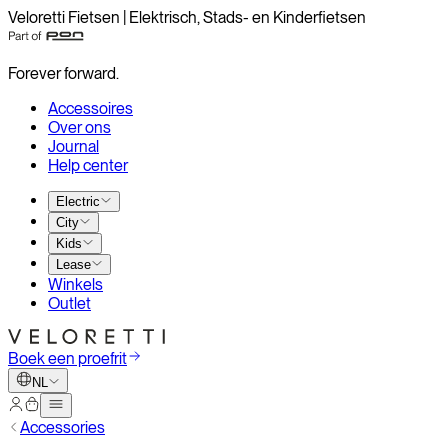
Veloretti Fietsen | Elektrisch, Stads- en Kinderfietsen
Forever forward.
Accessoires
Over ons
Journal
Help center
Electric
City
Kids
Lease
Winkels
Outlet
Boek een proefrit
NL
Accessories