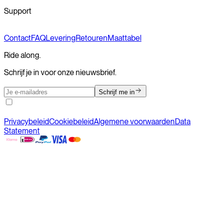
Support
Contact
FAQ
Levering
Retouren
Maattabel
Ride along.
Schrijf je in voor onze nieuwsbrief.
Schrijf me in
Privacybeleid
Cookiebeleid
Algemene voorwaarden
Data
Statement