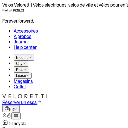
Vélos Veloretti | Vélos électriques, vélos de ville et vélos pour enf
Forever forward.
Accessoires
À propos
Journal
Help center
Electric
City
Kids
Lease
Magasins
Outlet
Réserver un essai
FR
Tricycle