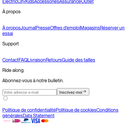
Electric
City
Kids
Accessories
Assurance
Outlet
À propos
À propos
Journal
Presse
Offres d'emploi
Magasins
Réserver un
essai
Support
Contact
FAQ
Livraison
Retours
Guide des tailles
Ride along.
Abonnez-vous à notre bulletin.
Inscrivez-moi
Politique de confidentialité
Politique de cookies
Conditions
générales
Data Statement