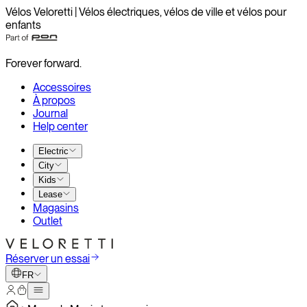
Vélos Veloretti | Vélos électriques, vélos de ville et vélos pour
enfants
Forever forward.
Accessoires
À propos
Journal
Help center
Electric
City
Kids
Lease
Magasins
Outlet
Réserver un essai
FR