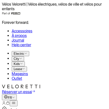
Vélos Veloretti | Vélos électriques, vélos de ville et vélos pour
enfants
Forever forward.
Accessoires
À propos
Journal
Help center
Electric
City
Kids
Lease
Magasins
Outlet
Réserver un essai
FR