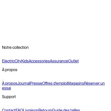
pédales et manivelles, ainsi qu’aux écrous d’axe des roues.
Nettoyage du vélo
Nettoyez régulièrement votre vélo pour le maintenir en bon
état. Utilisez un chiffon doux légèrement humide après vos
sorties et évitez les méthodes de nettoyage agressives.
Notre collection
Electric
City
Kids
Accessories
Assurance
Outlet
À propos
À propos
Journal
Presse
Offres d'emploi
Magasins
Réserver un
essai
Support
Contact
FAQ
Livraison
Retours
Guide des tailles