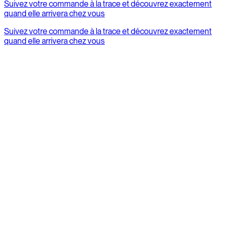
Suivez votre commande à la trace et découvrez exactement
quand elle arrivera chez vous
Suivez votre commande à la trace et découvrez exactement
quand elle arrivera chez vous
Questions les plus fréquentes
Toutes les FAQs
Quels sont les délais de livraison?
Vendez-vous des pièces détachées?
My Junior chain is too tight or loose
Wie lauten de Garantiebestimmungen?
Manuals Junior et
accessoires
Entretien Junior