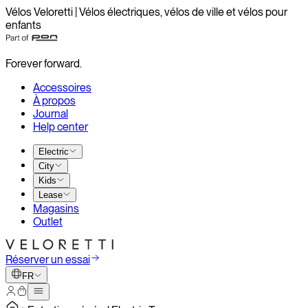
Vélos Veloretti | Vélos électriques, vélos de ville et vélos pour
enfants
Forever forward.
Accessoires
À propos
Journal
Help center
Electric
City
Kids
Lease
Magasins
Outlet
Réserver un essai
FR