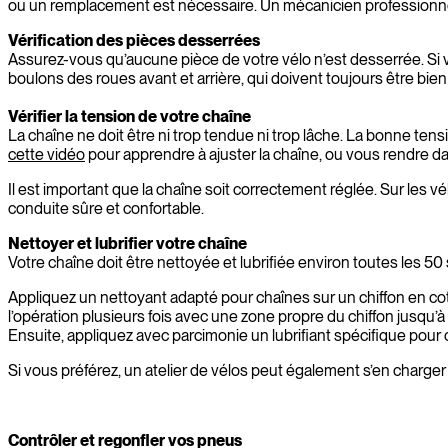
ou un remplacement est nécessaire. Un mécanicien professionnel 
Vérification des pièces desserrées
Assurez-vous qu’aucune pièce de votre vélo n’est desserrée. Si vo
boulons des roues avant et arrière, qui doivent toujours être bien
Vérifier la tension de votre chaîne
La chaîne ne doit être ni trop tendue ni trop lâche. La bonne te
cette vidéo
pour apprendre à ajuster la chaîne, ou vous rendre da
Il est important que la chaîne soit correctement réglée. Sur les v
conduite sûre et confortable.
Nettoyer et lubrifier votre chaîne
Votre chaîne doit être nettoyée et lubrifiée environ toutes les 50 
Appliquez un nettoyant adapté pour chaînes sur un chiffon en cot
l’opération plusieurs fois avec une zone propre du chiffon jusqu’à 
Ensuite, appliquez avec parcimonie un lubrifiant spécifique pour
Si vous préférez, un atelier de vélos peut également s’en charger
Contrôler et regonfler vos pneus