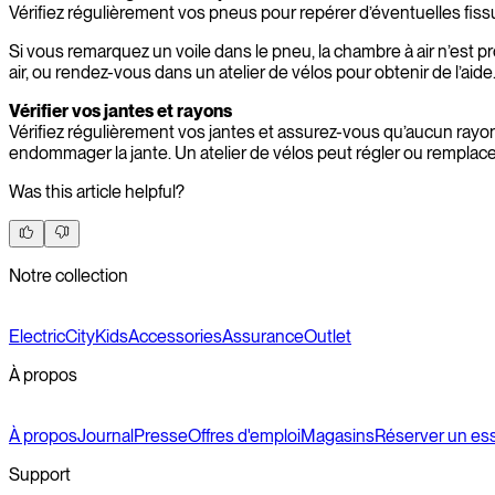
Vérifiez régulièrement vos pneus pour repérer d’éventuelles fissu
Si vous remarquez un voile dans le pneu, la chambre à air n’est
air, ou rendez-vous dans un atelier de vélos pour obtenir de l’aide
Vérifier vos jantes et rayons
Vérifiez régulièrement vos jantes et assurez-vous qu’aucun rayo
endommager la jante. Un atelier de vélos peut régler ou remplacer
Was this article helpful?
Notre collection
Electric
City
Kids
Accessories
Assurance
Outlet
À propos
À propos
Journal
Presse
Offres d'emploi
Magasins
Réserver un ess
Support