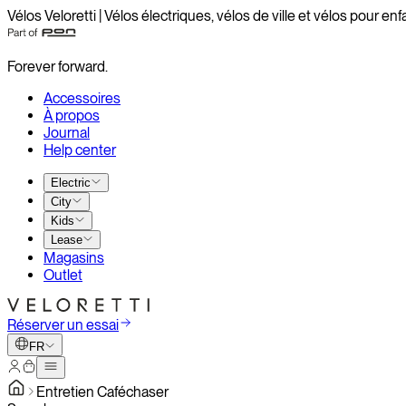
Vélos Veloretti | Vélos électriques, vélos de ville et vélos pour enf
Forever forward.
Accessoires
À propos
Journal
Help center
Electric
City
Kids
Lease
Magasins
Outlet
Réserver un essai
FR
Entretien Caféchaser