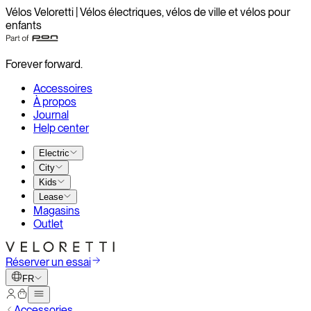
Vélos Veloretti | Vélos électriques, vélos de ville et vélos pour
enfants
Forever forward.
Accessoires
À propos
Journal
Help center
Electric
City
Kids
Lease
Magasins
Outlet
Réserver un essai
FR
Accessories