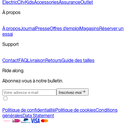
Electric
City
Kids
Accessories
Assurance
Outlet
À propos
À propos
Journal
Presse
Offres d'emploi
Magasins
Réserver un
essai
Support
Contact
FAQ
Livraison
Retours
Guide des tailles
Ride along.
Abonnez-vous à notre bulletin.
Inscrivez-moi
Politique de confidentialité
Politique de cookies
Conditions
générales
Data Statement