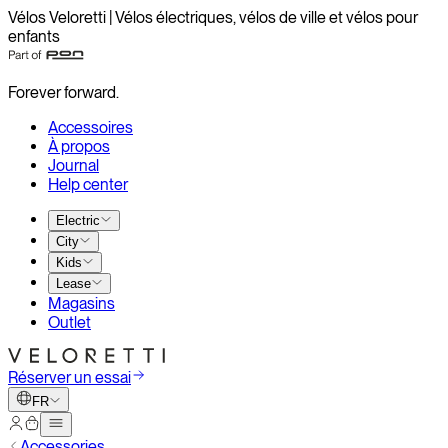
Vélos Veloretti | Vélos électriques, vélos de ville et vélos pour
enfants
Forever forward.
Accessoires
À propos
Journal
Help center
Electric
City
Kids
Lease
Magasins
Outlet
Réserver un essai
FR
Accessories