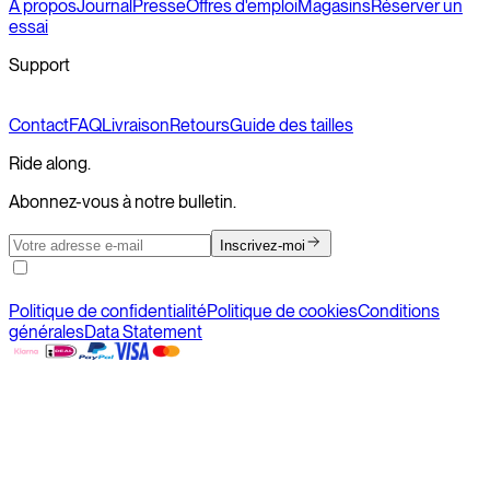
À propos
Journal
Presse
Offres d'emploi
Magasins
Réserver un
essai
Support
Contact
FAQ
Livraison
Retours
Guide des tailles
Ride along.
Abonnez-vous à notre bulletin.
Inscrivez-moi
Politique de confidentialité
Politique de cookies
Conditions
générales
Data Statement