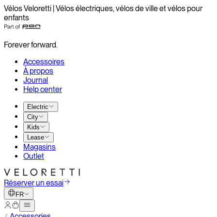
Vélos Veloretti | Vélos électriques, vélos de ville et vélos pour
enfants
Forever forward.
Accessoires
À propos
Journal
Help center
Electric
City
Kids
Lease
Magasins
Outlet
Réserver un essai
FR
Accessories