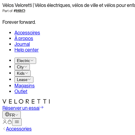
Vélos Veloretti | Vélos électriques, vélos de ville et vélos pour enf
Forever forward.
Accessoires
À propos
Journal
Help center
Electric
City
Kids
Lease
Magasins
Outlet
Réserver un essai
FR
Accessories