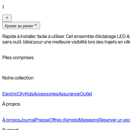
1
Ajouter au panier
Rapide à installer, facile à utiliser. Cet ensemble d'éclairage LED
sans outil. Idéal pour une meilleure visibilité lors des trajets en vi
Piles comprises.
Notre collection
Electric
City
Kids
Accessories
Assurance
Outlet
À propos
À propos
Journal
Presse
Offres d'emploi
Magasins
Réserver un ess