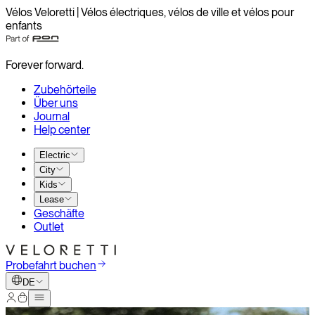
Vélos Veloretti | Vélos électriques, vélos de ville et vélos pour
enfants
Forever forward.
Zubehörteile
Über uns
Journal
Help center
Electric
City
Kids
Lease
Geschäfte
Outlet
Probefahrt buchen
DE