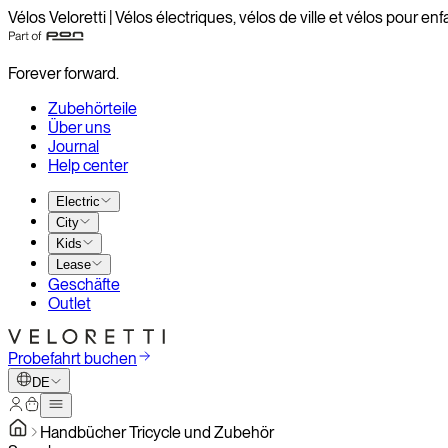
Vélos Veloretti | Vélos électriques, vélos de ville et vélos pour enf
Forever forward.
Zubehörteile
Über uns
Journal
Help center
Electric
City
Kids
Lease
Geschäfte
Outlet
Probefahrt buchen
DE
Handbücher Tricycle und Zubehör