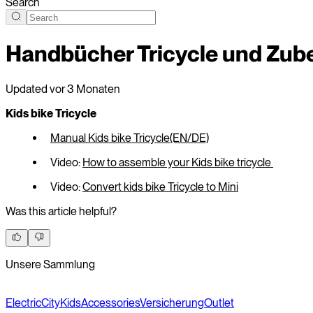
Search
Handbücher Tricycle und Zub
Updated
vor 3 Monaten
Kids bike Tricycle
Manual Kids bike Tricycle(EN/DE)
Video:
How to assemble your Kids bike tricycle
Video:
Convert kids bike Tricycle to Mini
Was this article helpful?
Unsere Sammlung
Electric
City
Kids
Accessories
Versicherung
Outlet