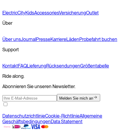
Electric
City
Kids
Accessories
Versicherung
Outlet
Über
Über uns
Journal
Presse
Karriere
Läden
Probefahrt buchen
Support
Kontakt
FAQ
Lieferung
Rücksendungen
Größentabelle
Ride along.
Abonnieren Sie unseren Newsletter.
Melden Sie mich an
Datenschutzrichtlinie
Cookie-Richtlinie
Allgemeine
Geschäftsbedingungen
Data Statement