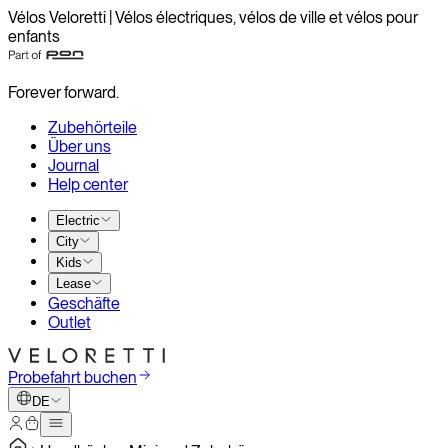
Vélos Veloretti | Vélos électriques, vélos de ville et vélos pour
enfants
Forever forward.
Zubehörteile
Über uns
Journal
Help center
Electric
City
Kids
Lease
Geschäfte
Outlet
Probefahrt buchen
DE