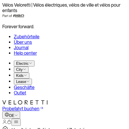
Vélos Veloretti | Vélos électriques, vélos de ville et vélos pour
enfants
Forever forward.
Zubehörteile
Über uns
Journal
Help center
Electric
City
Kids
Lease
Geschäfte
Outlet
Probefahrt buchen
DE