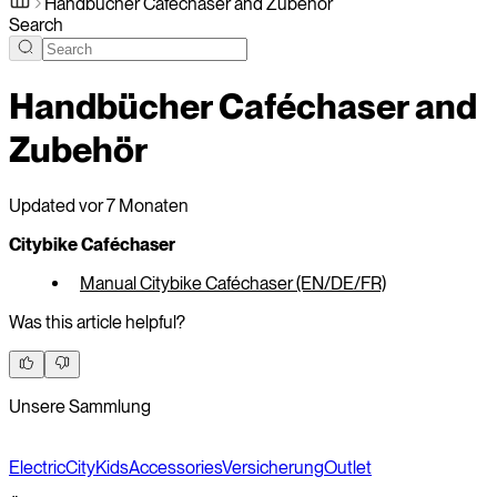
Handbücher Caféchaser and Zubehör
Search
Handbücher Caféchaser and
Zubehör
Updated
vor 7 Monaten
Citybike Caféchaser
Manual Citybike Caféchaser (EN/DE/FR)
Was this article helpful?
Unsere Sammlung
Electric
City
Kids
Accessories
Versicherung
Outlet