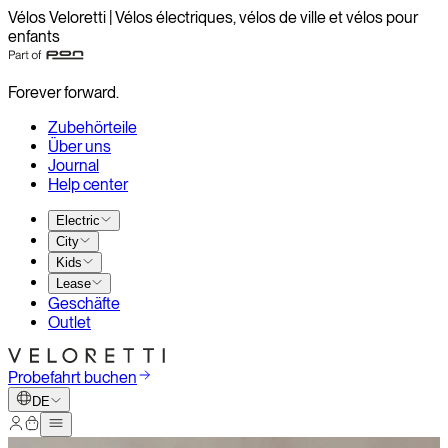
Vélos Veloretti | Vélos électriques, vélos de ville et vélos pour
enfants
Forever forward.
Zubehörteile
Über uns
Journal
Help center
Electric
City
Kids
Lease
Geschäfte
Outlet
Probefahrt buchen
DE