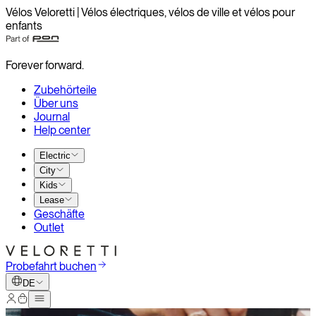
Vélos Veloretti | Vélos électriques, vélos de ville et vélos pour
enfants
Forever forward.
Zubehörteile
Über uns
Journal
Help center
Electric
City
Kids
Lease
Geschäfte
Outlet
Probefahrt buchen
DE