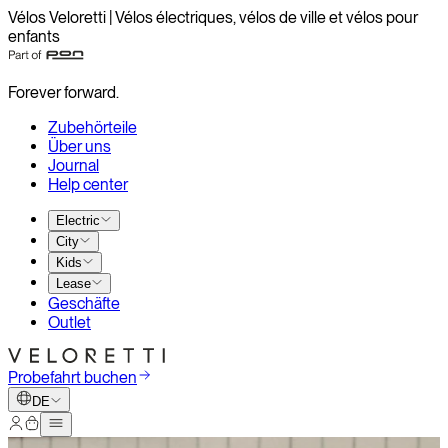
Vélos Veloretti | Vélos électriques, vélos de ville et vélos pour
enfants
Forever forward.
Zubehörteile
Über uns
Journal
Help center
Electric
City
Kids
Lease
Geschäfte
Outlet
Probefahrt buchen
DE