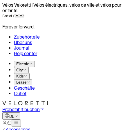
Vélos Veloretti | Vélos électriques, vélos de ville et vélos pour
enfants
Forever forward.
Zubehörteile
Über uns
Journal
Help center
Electric
City
Kids
Lease
Geschäfte
Outlet
Probefahrt buchen
DE
Accessories