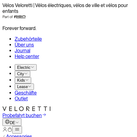
Vélos Veloretti | Vélos électriques, vélos de ville et vélos pour
enfants
Forever forward.
Zubehörteile
Über uns
Journal
Help center
Electric
City
Kids
Lease
Geschäfte
Outlet
Probefahrt buchen
DE
Accessories