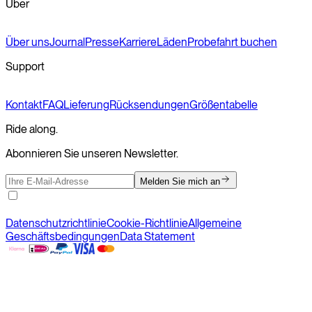
Über
Über uns
Journal
Presse
Karriere
Läden
Probefahrt buchen
Support
Kontakt
FAQ
Lieferung
Rücksendungen
Größentabelle
Ride along.
Abonnieren Sie unseren Newsletter.
Melden Sie mich an
Datenschutzrichtlinie
Cookie-Richtlinie
Allgemeine
Geschäftsbedingungen
Data Statement