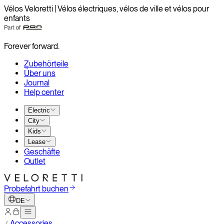
Vélos Veloretti | Vélos électriques, vélos de ville et vélos pour
enfants
Forever forward.
Zubehörteile
Über uns
Journal
Help center
Electric
City
Kids
Lease
Geschäfte
Outlet
Probefahrt buchen
DE
Accessories