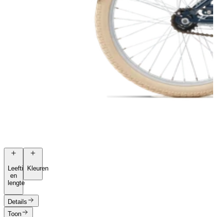
Leeftijd
Kleuren
en
lengte
Details
Toon