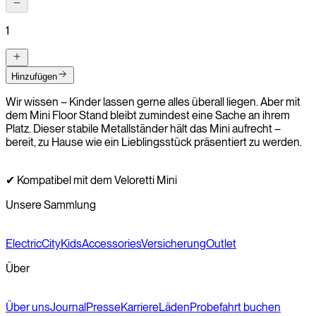
1
Hinzufügen
Wir wissen – Kinder lassen gerne alles überall liegen. Aber mit
dem Mini Floor Stand bleibt zumindest eine Sache an ihrem
Platz. Dieser stabile Metallständer hält das Mini aufrecht –
bereit, zu Hause wie ein Lieblingsstück präsentiert zu werden.
✔ Kompatibel mit dem Veloretti Mini
Unsere Sammlung
Electric
City
Kids
Accessories
Versicherung
Outlet
Über
Über uns
Journal
Presse
Karriere
Läden
Probefahrt buchen