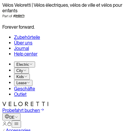
Vélos Veloretti | Vélos électriques, vélos de ville et vélos pour
enfants
Forever forward.
Zubehörteile
Über uns
Journal
Help center
Electric
City
Kids
Lease
Geschäfte
Outlet
Probefahrt buchen
DE
Accessories